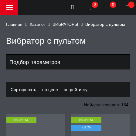
0
0
Главная
Каталог
ВИБРАТОРЫ
Вибратор с пультом
Вибратор с пультом
РОДАЖА, АКЦИИ и
КИ
АТОРЫ
Подбор параметров
улятор клитора
Сортировать:
по цене
по рейтингу
h, премиум
ар
Найдено товаров: 134
епка
новинка
новинка
-10%
ьтом