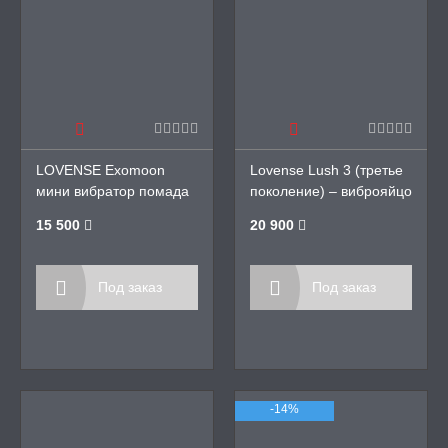
LOVENSE Exomoon
Lovense Lush 3 (третье
мини вибратор помада
поколение) – виброяйцо
с возможностью
15 500
20 900
подключения к вебкам-
чату
Под заказ
Под заказ
-14%