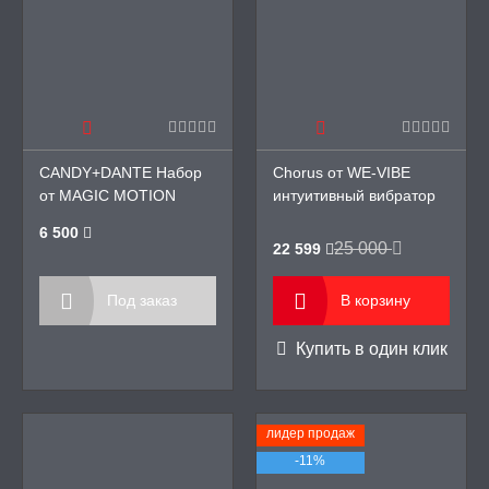
ктростимуляцией
точки G
ы Wand
емый вибратор
CANDY+DANTE Набор
Chorus от WE-VIBЕ
от MAGIC MOTION
интуитивный вибратор
ибратор
прищепка для пар
6 500
25 000
22 599
ор
ибратор
Под заказ
В корзину
ибратор
Купить в один клик
ОИМИТАТОРЫ
лидер продаж
-11%
ЬНЫЕ ИГРУШКИ