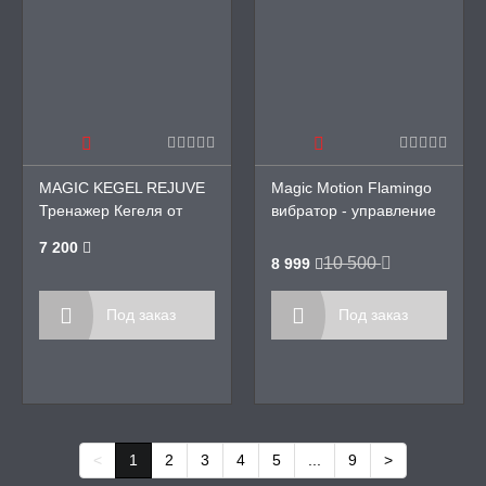
MAGIC KEGEL REJUVE
Magic Motion Flamingo
Тренажер Кегеля от
вибратор - управление
Magic Motion
через телефон
7 200
10 500
8 999
Под заказ
Под заказ
<
1
2
3
4
5
...
9
>