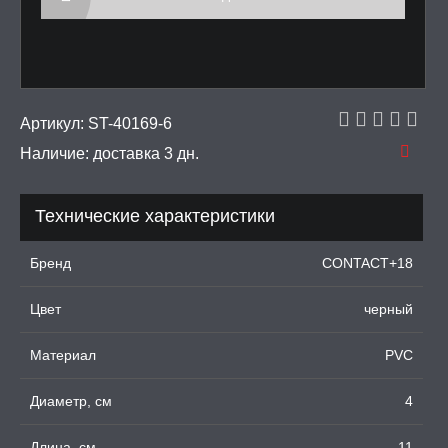
ЦИОННЫЕ КОЛЬЦА И
ДКИ НА ЧЛЕН
УЖДАЮЩИЕ
СТВА, ФЕРОМОНЫ
Артикул:
ST-40169-6
Наличие:
доставка 3 дн.
ОПУЛИ, ВИБРОЯЙЦА,
АЖЕРЫ КЕГЕЛЯ
Технические характеристики
ПОНЫ,
ОПРОТЕЗЫ
Бренд
CONTACT+18
ЛЬ ДЛЯ СЕКСА
Цвет
черный
УМНЫЕ ПОМПЫ
Материал
PVC
Диаметр, см
4
М ПРИКОЛЫ,
РОЧНАЯ УПАКОВКА
Длина, см
11