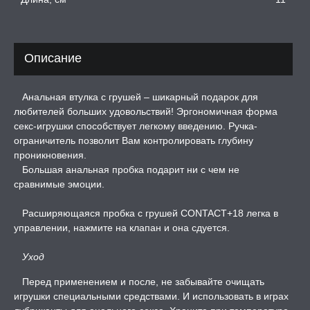
ЕРВАТИВЫ
Описание
ТРУАЛЬНЫЕ ЧАШИ И
ОНЫ ДЛЯ СЕКСА
Анальная втулка с грушей – шикарный подарок для
ДЫ
любителей больших удовольствий! Эргономичная форма
секс-игрушки способствует легкому введению. Ручка-
ограничитель позволит Вам контролировать глубину
РОЧНАЯ КАРТА
проникновения.
Большая анальная пробка подарит ни с чем не
сравнимые эмоции.
А -50%, ТОВАР ЗА
ЦЕНЫ
Расширяющаяся пробка с грушей CONTACT+18 легка в
управлении, нажмите на клапан и она сдуется.
СЕССИЯ ОБРАЗ
Уход
РИ, БОНДАЖ
Перед применением и после, не забывайте очищать
игрушки специальными средствами. И использовать в играх