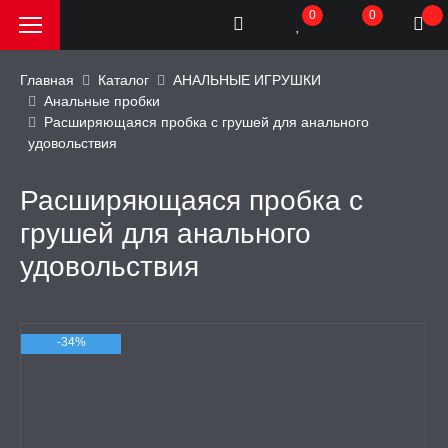
0
0
Главная
Каталог
АНАЛЬНЫЕ ИГРУШКИ
Анальные пробки
Расширяющаяся пробка с грушей для анального
РОДАЖА, АКЦИИ и
удовольствия
КИ
Расширяющаяся пробка с
АТОРЫ
грушей для анального
удовольствия
ОИМИТАТОРЫ
ЬНЫЕ ИГРУШКИ
-34%
аторы
и