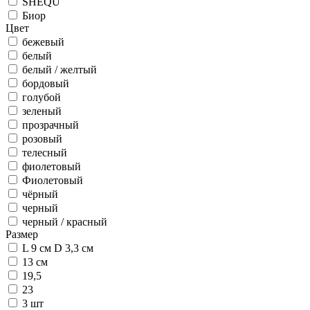
SHEQU
Биор
Цвет
бежевый
белый
белый / желтый
бордовый
голубой
зеленый
прозрачный
розовый
телесный
фиолетовый
Фиолетовый
чёрный
черный
черный / красный
Размер
L 9 cм D 3,3 см
13 см
19,5
23
3 шт