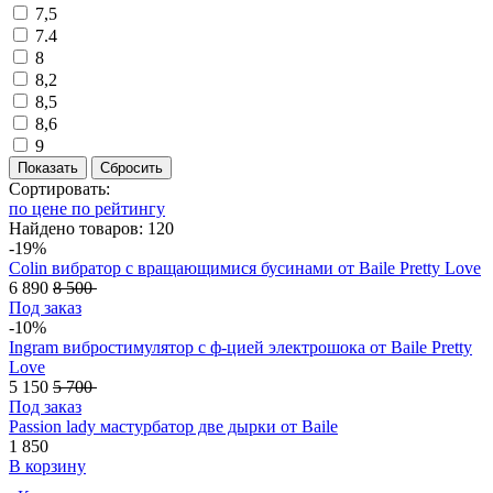
7,5
7.4
8
8,2
8,5
8,6
9
Показать
Сбросить
Сортировать:
по цене
по рейтингу
Найдено товаров: 120
-19%
Colin вибратор с вращающимися бусинами от Baile Pretty Love
6 890
8 500
Под заказ
-10%
Ingram вибростимулятор c ф-цией электрошока от Baile Pretty
Love
5 150
5 700
Под заказ
Passion lady мастурбатор две дырки от Baile
1 850
В корзину