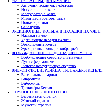
МАСТУРБАТОРЫ ДЛЯ МУЖЧИН
Автоматические мастурбаторы
Искусственные вагины
Мастурбатор в колбе
Мини-мастурбаторы, яйца
Попки и ротики
Секс куклы
ЭРЕКЦИОННЫЕ КОЛЬЦА И НАСАДКИ НА ЧЛЕН
Насадки на член
Удлиняющие насадки на член
Эрекционные кольца
Эрекционные кольца с вибрацией
ВОЗБУЖДАЮЩИЕ СРЕДСТВА, ФЕРОМОНЫ
Возбуждающее средство для мужчин
Духи с феромонами
Женское возбуждающее средство
ВИБРОПУЛИ, ВИБРОЯЙЦА, ТРЕНАЖЕРЫ КЕГЕЛЯ
Вагинальные шарики
Вибропули
Виброяйца
Тренажёры Кегеля
СТРАПОНЫ, ФАЛЛОПРОТЕЗЫ
Безремневой страпон
Женский страпон
Мужской страпон