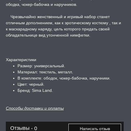
ободка, чокер-бабочка и наручников.
ЛЬ ДЛЯ СЕКСА
Чрезвычайно женственный и игривый набор станет
отличным дополнением, как к эротическому костюму , так и
к маскарадному наряду, цель которого придать своей
УМНЫЕ ПОМПЫ
обладательнице вид утонченной нимфетки.
М ПРИКОЛЫ,
РОЧНАЯ УПАКОВКА
Характеристики
Размер: универсальный.
ЕРВАТИВЫ
Материал: текстиль, металл.
В комплекте: ободок, чокер-бабочка, наручники.
Цвет: черный.
ТРУАЛЬНЫЕ ЧАШИ И
Бренд: Sima Land.
ОНЫ ДЛЯ СЕКСА
ДЫ
Способы доставки и оплаты
РОЧНАЯ КАРТА
Отзывы -
0
Написать отзыв