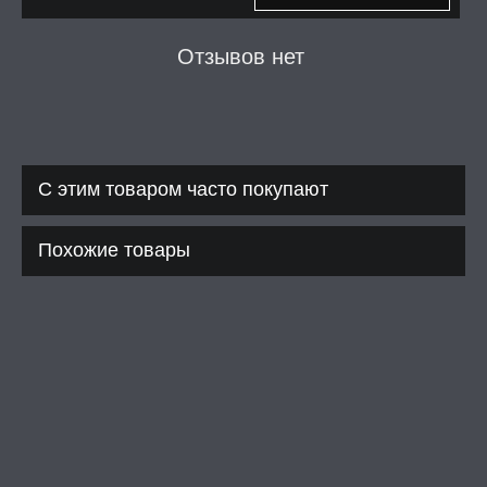
А -50%, ТОВАР ЗА
ЦЕНЫ
Отзывов нет
СЕССИЯ ОБРАЗ
РИ, БОНДАЖ
С этим товаром часто покупают
Похожие товары