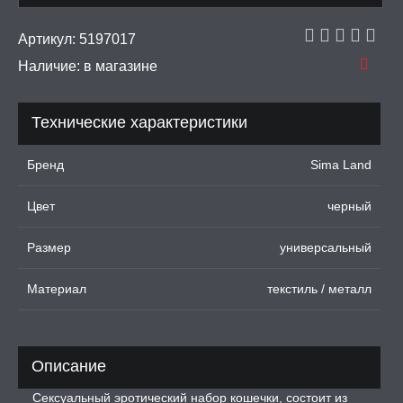
рашения
Артикул:
5197017
 И ФЕТИШ
Наличие:
в магазине
И, ИНТИМ-ГЕЛИ,
Технические характеристики
А, ЛУБРИКАНТЫ
Бренд
Sima Land
УРБАТОРЫ ДЛЯ
ИН
Цвет
черный
ЦИОННЫЕ КОЛЬЦА И
ДКИ НА ЧЛЕН
Размер
универсальный
УЖДАЮЩИЕ
Материал
текстиль / металл
СТВА, ФЕРОМОНЫ
ОПУЛИ, ВИБРОЯЙЦА,
АЖЕРЫ КЕГЕЛЯ
Описание
ПОНЫ,
Сексуальный эротический набор кошечки, состоит из
ОПРОТЕЗЫ