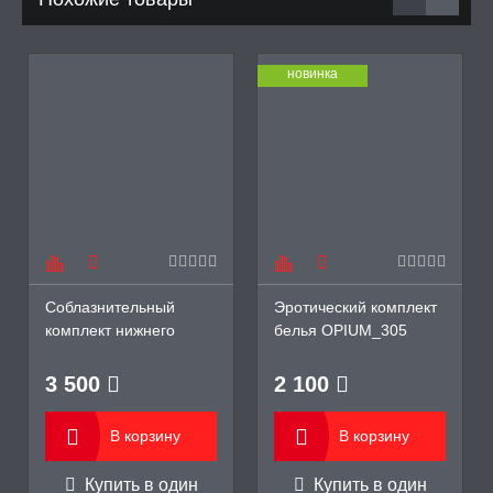
новинка
Соблазнительный
Эротический комплект
комплект нижнего
белья OPIUM_305
белья Natilya Set от
RED, красный
Obsessive
3 500
2 100
В корзину
В корзину
Купить в один
Купить в один