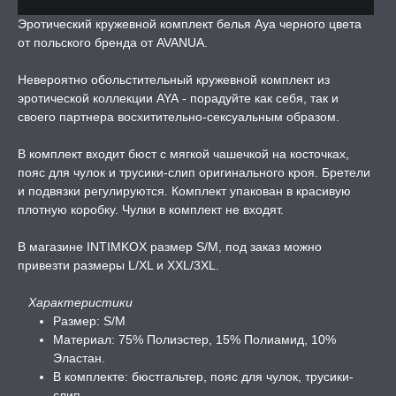
Эротический кружевной комплект белья Aya черного цвета
от польского бренда от AVANUA.
ЛЬ ДЛЯ СЕКСА
Невероятно обольстительный кружевной комплект из
эротической коллекции AYA - порадуйте как себя, так и
УМНЫЕ ПОМПЫ
своего партнера восхитительно-сексуальным образом.
М ПРИКОЛЫ,
В комплект входит бюст с мягкой чашечкой на косточках,
РОЧНАЯ УПАКОВКА
пояс для чулок и трусики-слип оригинального кроя. Бретели
и подвязки регулируются. Комплект упакован в красивую
плотную коробку. Чулки в комплект не входят.
ЕРВАТИВЫ
В магазине INTIMKOX размер S/M, под заказ можно
ТРУАЛЬНЫЕ ЧАШИ И
привезти размеры L/XL и XXL/3XL.
ОНЫ ДЛЯ СЕКСА
Характеристики
Размер: S/M
ДЫ
Материал: 75% Полиэстер, 15% Полиамид, 10%
Эластан.
РОЧНАЯ КАРТА
В комплекте: бюстгальтер, пояс для чулок, трусики-
слип.