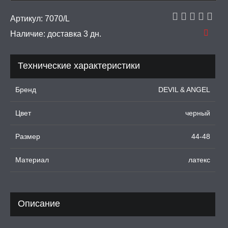
рашения
Артикул:
7070/L
Наличие:
доставка 3 дн.
 И ФЕТИШ
И, ИНТИМ-ГЕЛИ,
Технические характеристики
А, ЛУБРИКАНТЫ
Бренд
DEVIL & ANGEL
УРБАТОРЫ ДЛЯ
ИН
Цвет
черный
ЦИОННЫЕ КОЛЬЦА И
ДКИ НА ЧЛЕН
Размер
44-48
УЖДАЮЩИЕ
Материал
латекс
СТВА, ФЕРОМОНЫ
ОПУЛИ, ВИБРОЯЙЦА,
АЖЕРЫ КЕГЕЛЯ
Описание
ПОНЫ,
ОПРОТЕЗЫ