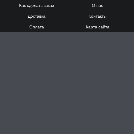
Как сделать заказ
О нас
Доставка
Контакты
Оплата
Карта сайта
Сотрудничество
8 (920) 000-60-32
8 (910) 137-73-
58
Понедельник - Суббота
с 12:00 до 21:00
Воскресенье
- выходной
Доставка за час в Н.Новгороде