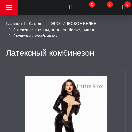
0
0
0
Главная
Каталог
ЭРОТИЧЕСКОЕ БЕЛЬЕ
Латексный костюм, кожаное белье, винил
Латексный комбинезон
РОДАЖА, АКЦИИ и
КИ
Латексный комбинезон
АТОРЫ
ОИМИТАТОРЫ
ЬНЫЕ ИГРУШКИ
ИЧЕСКОЕ БЕЛЬЕ