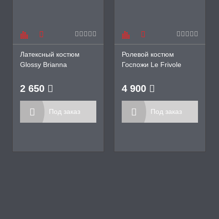
А -50%, ТОВАР ЗА
ЦЕНЫ
СЕССИЯ ОБРАЗ
Латексный костюм
Ролевой костюм
Glossy Brianna
Госпожи Le Frivole
РИ, БОНДАЖ
2 650
4 900
Под заказ
Под заказ