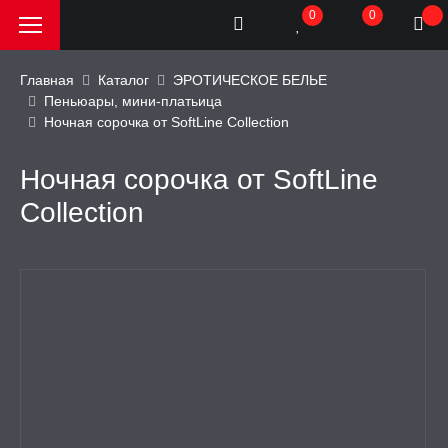
0
0
Главная
Каталог
ЭРОТИЧЕСКОЕ БЕЛЬЕ
Пеньюары, мини-платьица
Ночная сорочка от SoftLine Collection
РОДАЖА, АКЦИИ и
КИ
Ночная сорочка от SoftLine
АТОРЫ
Collection
ОИМИТАТОРЫ
ЬНЫЕ ИГРУШКИ
ИЧЕСКОЕ БЕЛЬЕ