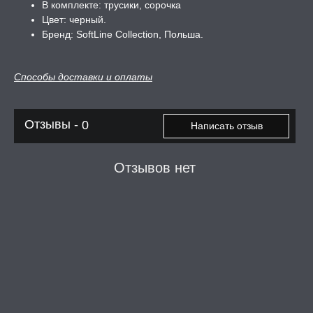
В комплекте: трусики, сорочка
Цвет: черный.
Бренд: SoftLine Collection, Польша.
ЛЬ ДЛЯ СЕКСА
Способы доставки и оплаты
УМНЫЕ ПОМПЫ
М ПРИКОЛЫ,
Отзывы -
0
Написать отзыв
РОЧНАЯ УПАКОВКА
Отзывов нет
ЕРВАТИВЫ
ТРУАЛЬНЫЕ ЧАШИ И
ОНЫ ДЛЯ СЕКСА
ДЫ
РОЧНАЯ КАРТА