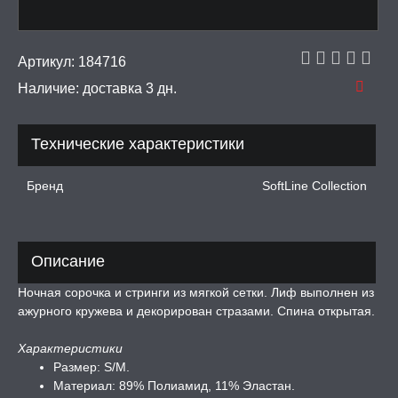
рашения
 И ФЕТИШ
Артикул:
184716
Наличие:
доставка 3 дн.
И, ИНТИМ-ГЕЛИ,
А, ЛУБРИКАНТЫ
Технические характеристики
УРБАТОРЫ ДЛЯ
ИН
Бренд
SoftLine Collection
ЦИОННЫЕ КОЛЬЦА И
ДКИ НА ЧЛЕН
Описание
УЖДАЮЩИЕ
СТВА, ФЕРОМОНЫ
Ночная сорочка и стринги из мягкой сетки. Лиф выполнен из
ажурного кружева и декорирован стразами. Спина открытая.
ОПУЛИ, ВИБРОЯЙЦА,
АЖЕРЫ КЕГЕЛЯ
Характеристики
Размер: S/M.
ПОНЫ,
Материал: 89% Полиамид, 11% Эластан.
ОПРОТЕЗЫ