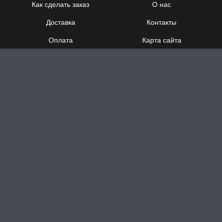
Как сделать заказ
О нас
Доставка
Контакты
Оплата
Карта сайта
Сотрудничество
8 (920) 000-60-32
8 (910) 137-73-
58
Понедельник - Суббота
с 12:00 до 21:00
Воскресенье
- выходной
Доставка за час в Н.Новгороде
Заказать звонок