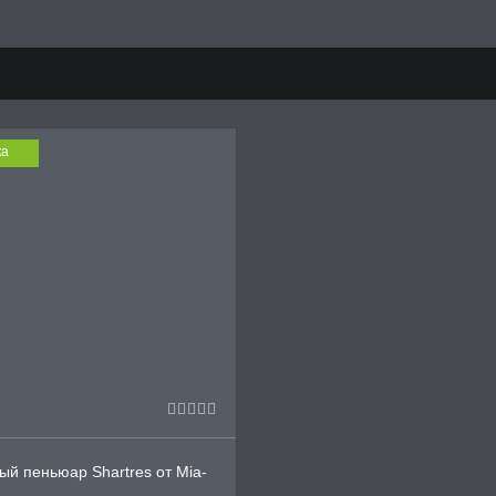
ка
й пеньюар Shartres от Mia-