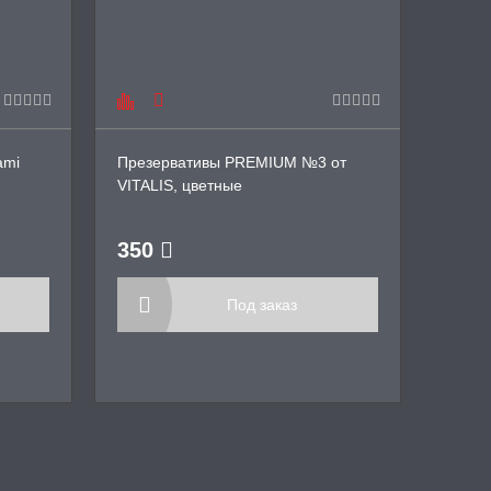
ami
Презервативы PREMIUM №3 от
Unilat
VITALIS, цветные
цветн
350
250
Под заказ
Куп