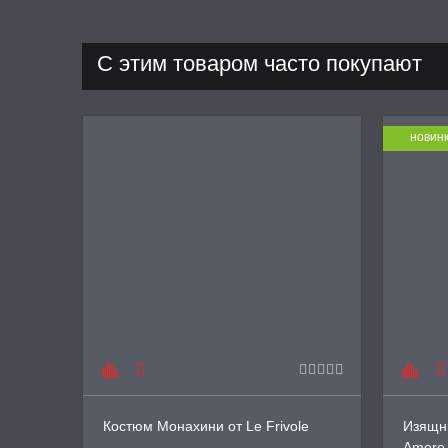
С этим товаром часто покупают
новин
Костюм Монахини от Le Frivole
Изящны
Amore