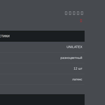
стики
UNILATEX
разноцветный
12 шт
латекс