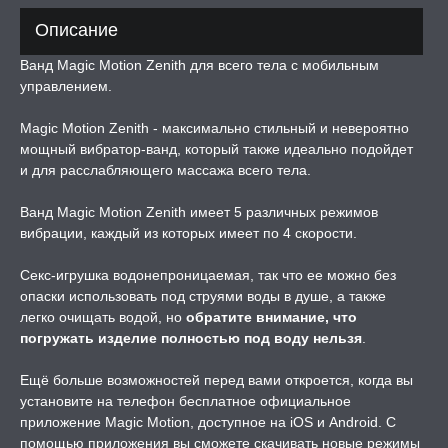
ПОНЫ,
Описание
ОПРОТЕЗЫ
Ванд Magic Motion Zenith для всего тела с мобильным
управлением.
ЛЬ ДЛЯ СЕКСА
Magic Motion Zenith - максимально стильный и невероятно
мощный вибратор-ванд, который также идеально подойдет
УМНЫЕ ПОМПЫ
и для расслабляющего массажа всего тела.
М ПРИКОЛЫ,
Ванд Magic Motion Zenith имеет 5 различных режимов
РОЧНАЯ УПАКОВКА
вибрации, каждый из которых имеет по 4 скорости.
Секс-игрушка водонепроницаемая, так что ее можно без
ЕРВАТИВЫ
опаски использовать под струями воды в душе, а также
легко очищать водой, но
обратите внимание, что
ТРУАЛЬНЫЕ ЧАШИ И
погружать изделие полностью под воду нельзя
.
ОНЫ ДЛЯ СЕКСА
Ещё больше возможностей перед вами откроется, когда вы
установите на телефон бесплатное официальное
ДЫ
приложение Magic Motion, доступное на iOS и Android. С
помощью приложения вы сможете скачивать новые режимы