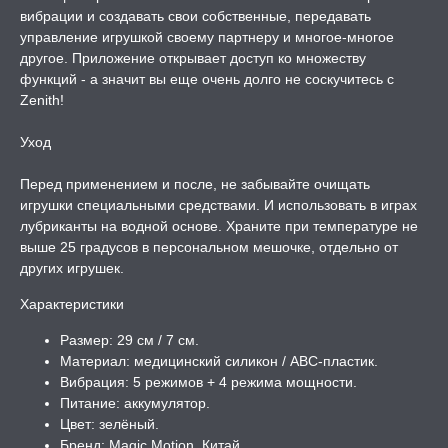
вибрации и создавать свои собственные, передавать
РОЧНАЯ КАРТА
управление игрушкой своему партнеру и многое-многое
другое. Приложение открывает доступ ко множеству
А -50%, ТОВАР ЗА
функций - а значит вы еще очень долго не соскучитесь с
ЦЕНЫ
Zenith!
Уход
СЕССИЯ ОБРАЗ
Перед применением и после, не забывайте очищать
игрушки специальными средствами. И использовать в играх
РИ, БОНДАЖ
лубриканты на водной основе. Храните при температуре не
выше 25 градусов в персональном мешочке, отдельно от
других игрушек.
Характеристики
Размер: 29 см / 7 см.
Материал: медицинский силикон / ABC-пластик.
Вибрация: 5 режимов + 4 режима мощности.
Питание: аккумулятор.
Цвет: зелёный.
Бренд: Magic Motion, Китай.