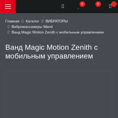
0
0
Главная
Каталог
ВИБРАТОРЫ
Вибромассажеры Wand
Ванд Magic Motion Zenith с мобильным управлением
РОДАЖА, АКЦИИ и
КИ
Ванд Magic Motion Zenith с
АТОРЫ
мобильным управлением
улятор клитора
h, премиум
ар
епка
ьтом