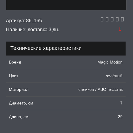
ИЧЕСКОЕ БЕЛЬЕ
Артикул:
861165
Наличие:
доставка 3 дн.
 И ФЕТИШ
Технические характеристики
И, ИНТИМ-ГЕЛИ,
А, ЛУБРИКАНТЫ
Бренд
Magic Motion
УРБАТОРЫ ДЛЯ
ИН
Цвет
зелёный
ЦИОННЫЕ КОЛЬЦА И
Материал
силикон / ABC-пластик
ДКИ НА ЧЛЕН
Диаметр, см
7
УЖДАЮЩИЕ
СТВА, ФЕРОМОНЫ
Длина, см
29
ОПУЛИ, ВИБРОЯЙЦА,
АЖЕРЫ КЕГЕЛЯ