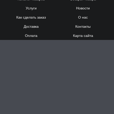
Услуги
Новости
Как сделать заказ
О нас
Доставка
Контакты
Оплата
Карта сайта
Сотрудничество
8 (920) 000-60-32
8 (910) 137-73-
58
Понедельник - Суббота
с 12:00 до 21:00
Воскресенье
- выходной
Доставка за час в Н.Новгороде