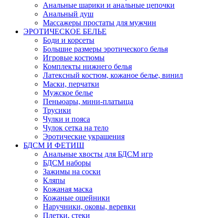
Анальные шарики и анальные цепочки
Анальный душ
Массажеры простаты для мужчин
ЭРОТИЧЕСКОЕ БЕЛЬЕ
Боди и корсеты
Большие размеры эротического белья
Игровые костюмы
Комплекты нижнего белья
Латексный костюм, кожаное белье, винил
Маски, перчатки
Мужское белье
Пеньюары, мини-платьица
Трусики
Чулки и пояса
Чулок сетка на тело
Эротические украшения
БДСМ И ФЕТИШ
Анальные хвосты для БДСМ игр
БДСМ наборы
Зажимы на соски
Кляпы
Кожаная маска
Кожаные ошейники
Наручники, оковы, веревки
Плетки, стеки