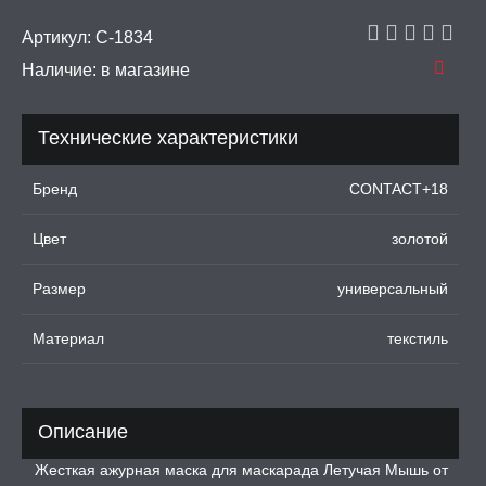
рашения
Артикул:
C-1834
Наличие:
в магазине
 И ФЕТИШ
И, ИНТИМ-ГЕЛИ,
Технические характеристики
А, ЛУБРИКАНТЫ
Бренд
CONTACT+18
УРБАТОРЫ ДЛЯ
ИН
Цвет
золотой
ЦИОННЫЕ КОЛЬЦА И
ДКИ НА ЧЛЕН
Размер
универсальный
УЖДАЮЩИЕ
Материал
текстиль
СТВА, ФЕРОМОНЫ
ОПУЛИ, ВИБРОЯЙЦА,
АЖЕРЫ КЕГЕЛЯ
Описание
ПОНЫ,
Жесткая ажурная маска для маскарада Летучая Мышь от
ОПРОТЕЗЫ