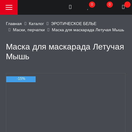
0
0
Главная
Каталог
ЭРОТИЧЕСКОЕ БЕЛЬЕ
Маски, перчатки
Маска для маскарада Летучая Мышь
РОДАЖА, АКЦИИ и
КИ
Маска для маскарада Летучая
Мышь
АТОРЫ
ОИМИТАТОРЫ
-15%
ЬНЫЕ ИГРУШКИ
ИЧЕСКОЕ БЕЛЬЕ