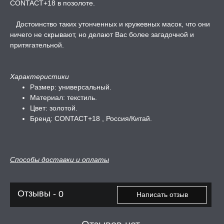
CONTACT+18 в позолоте.
Достоинство таких утонченных и кружевных масок, что они
ЛЬ ДЛЯ СЕКСА
ничего не скрывают, но делают Вас более загадочной и
притягательной.
УМНЫЕ ПОМПЫ
Характеристики
М ПРИКОЛЫ,
Размер: универсальный.
РОЧНАЯ УПАКОВКА
Материал: текстиль.
Цвет: золотой.
Бренд: CONTACT+18 , Россия/Китай.
ЕРВАТИВЫ
ТРУАЛЬНЫЕ ЧАШИ И
ОНЫ ДЛЯ СЕКСА
Способы доставки и оплаты
ДЫ
Отзывы -
0
Написать отзыв
РОЧНАЯ КАРТА