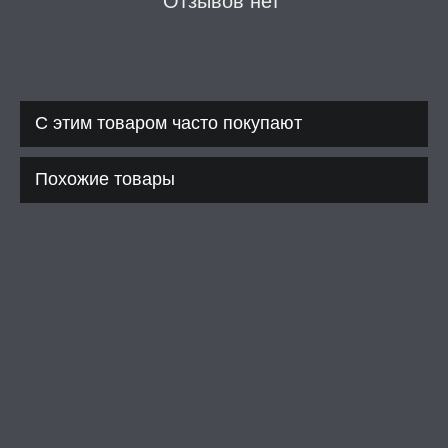
Отзывов нет
А -50%, ТОВАР ЗА
ЦЕНЫ
СЕССИЯ ОБРАЗ
С этим товаром часто покупают
РИ, БОНДАЖ
Похожие товары