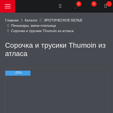
0
0
Главная
Каталог
ЭРОТИЧЕСКОЕ БЕЛЬЕ
Пеньюары, мини-платьица
Сорочка и трусики Thumoin из атласа
РОДАЖА, АКЦИИ и
КИ
Сорочка и трусики Thumoin из
АТОРЫ
атласа
ОИМИТАТОРЫ
-20%
ЬНЫЕ ИГРУШКИ
ИЧЕСКОЕ БЕЛЬЕ