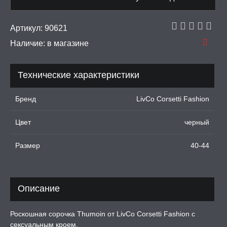
рашения
Артикул:
90621
 И ФЕТИШ
Наличие:
в магазине
И, ИНТИМ-ГЕЛИ,
А, ЛУБРИКАНТЫ
Технические характеристики
УРБАТОРЫ ДЛЯ
Бренд
LivCo Corsetti Fashion
ИН
Цвет
черный
ЦИОННЫЕ КОЛЬЦА И
ДКИ НА ЧЛЕН
Размер
40-44
УЖДАЮЩИЕ
СТВА, ФЕРОМОНЫ
ОПУЛИ, ВИБРОЯЙЦА,
Описание
АЖЕРЫ КЕГЕЛЯ
Роскошная сорочка Thumoin от LivCo Corsetti Fashion с
ПОНЫ,
сексуальным кроем.
ОПРОТЕЗЫ