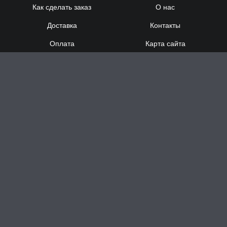
Как сделать заказ
О нас
Доставка
Контакты
Оплата
Карта сайта
Сотрудничество
8 (920) 000-60-32
8 (910) 137-73-
58
Понедельник - Суббота
с 12:00 до 21:00
Воскресенье
- выходной
Доставка за час в Н.Новгороде