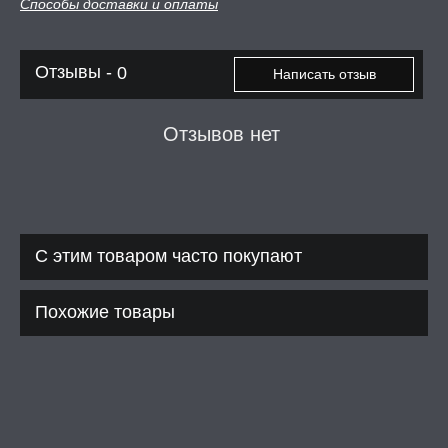
Способы доставки и оплаты
А -50%, ТОВАР ЗА
ЦЕНЫ
Отзывы -
0
Написать отзыв
СЕССИЯ ОБРАЗ
Отзывов нет
РИ, БОНДАЖ
С этим товаром часто покупают
Похожие товары