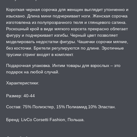
Короткая черная сорочка для женщин выглядит утонченно и
изыскано. Длина мини подчеркивает ноги. Женская сорочка
ЛЬ ДЛЯ СЕКСА
изготовлена из полупрозрачного тюля и глянцевого сатина.
Роскошный крой в виде мягкого корсета прекрасно облегает
фигуру и подчеркивает изгибы. Черный цвет позволяет
УМНЫЕ ПОМПЫ
моделировать недостатки фигуры. Чашечки сорочки мягкие,
без косточки. Бретели регулируются по длине. Эротичные
М ПРИКОЛЫ,
трусики стринг входят в комплект.
РОЧНАЯ УПАКОВКА
Подарочная упаковка. Интим товары для взрослых – это
подарок на любой случай.
ЕРВАТИВЫ
Характеристики:
ТРУАЛЬНЫЕ ЧАШИ И
ОНЫ ДЛЯ СЕКСА
Размер: 40-44
Состав: 75% Полиэстер, 15% Полиамид.10% Эластан.
ДЫ
Бренд: LivCo Corsetti Fashion, Польша.
РОЧНАЯ КАРТА